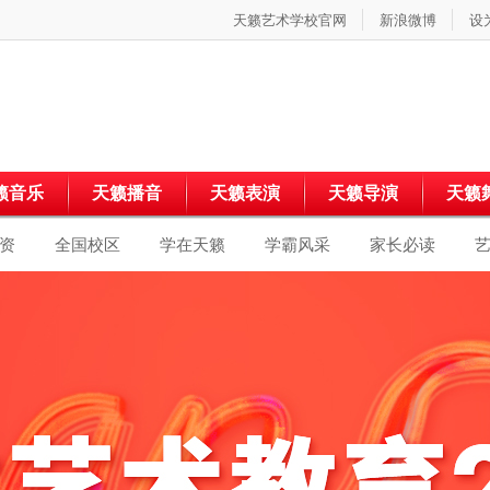
天籁艺术学校官网
新浪微博
设
籁音乐
天籁播音
天籁表演
天籁导演
天籁
资
全国校区
学在天籁
学霸风采
家长必读