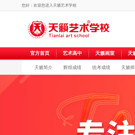
您好：欢迎您进入
天籁艺术学校
官方首页
艺术高中
天籁画室
天
天籁简介
辉煌成绩
统考成绩
天籁师