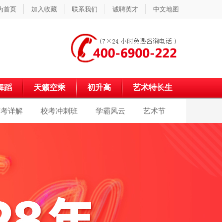
为首页
加入收藏
联系我们
诚聘英才
中文地图
舞蹈
天籁空乘
初升高
艺术特长生
艺考详解
校考冲刺班
学霸风云
艺术节