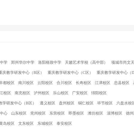
中学
郑州华尔中学
洛阳格致中学
天籁艺术学校（高中部）
项城市尚文
重庆教学研发中心（B区）
重庆教学研发中心（C区）
重庆教学研发中心（
丰都校区
南川校区
云阳校区
合川校区
长寿校区
江津校区
忠县校区
江校区
南充校区
泸州校区
乐山校区
广安校区
绵阳校区
教学研发中心（B区）
遵义校区
盘州校区
铜仁校区
毕节校区
六盘水校
中心
山东校区
兖州校区
东营校区
即墨校区
潍坊校区
淄博校区
德州
黄岛校区
文东校区
东城校区
泰安校区