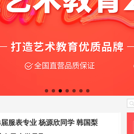
4届服表专业 杨源欣同学 韩国梨